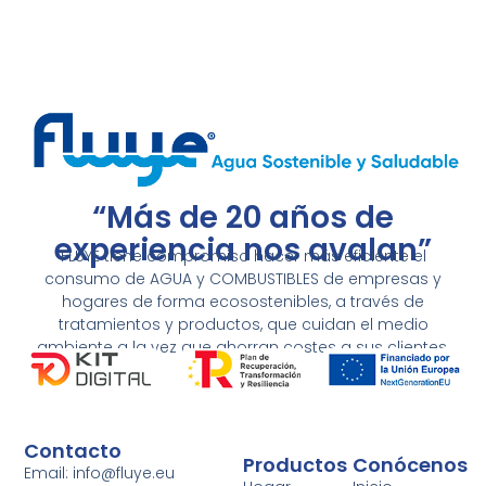
“Más de 20 años de
experiencia nos avalan”
FLUYE tiene compromiso hacer más eficiente el
consumo de AGUA y COMBUSTIBLES de empresas y
hogares de forma ecosostenibles, a través de
tratamientos y productos, que cuidan el medio
ambiente a la vez que ahorran costes a sus clientes.
Contacto
Productos
Conócenos
Email: info@fluye.eu