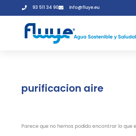
Ir
Buscar
93 511 34 90
info@fluye.eu
al
por:
contenido
purificacion aire
Parece que no hemos podido encontrar lo que 