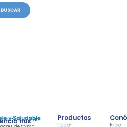
Productos
Conó
nte el consumo de
iencia nos
Hogar
Inicio
gares de forma